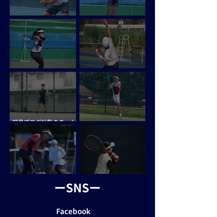
寮生活
積み重ねの成果
庭球部の良さ
心の故郷
部員ブログ始動のきっか
け
海外生活での思い出
これからに向けて
​ーSNSー
アナログ
Facebook