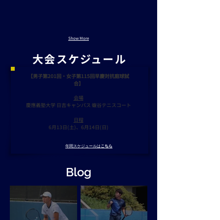
Show More
大会スケジュール
【男子第201回・女子第115回早慶対抗庭球試
合
】
会場
​慶應義塾大学 日吉キャンパス 蝮谷テニスコート
日程
6月13日(土)、6月14日(日)
年間スケジュールは
こちら
Blog