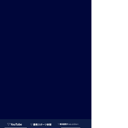
​▽ YouTube
▽ 慶應スポーツ新聞
​▽ 横浜慶應チャレンジャー