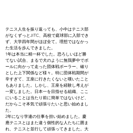
テニス人生を振り返っても、小中はテニス部
がなくずっとJITC、高校で庭球部に入部でき
ず、大学四年間がほぼ全て。理想ではなかっ
た生活を歩んできました。
1年は本当に精一杯でした。恐ろしいほど勝
てない試合、まるで犬のように無我夢中でボ
ールに向かって走った団体戦ボーラー、確り
とした上下関係など様々。特に団体戦期間が
辛すぎて、王座に行きたくないと嘆いたこと
もありました。しかし、王座を経験し考えが
一変しました。日本一を目指せる組織、ここ
にいることは当たり前に簡単ではないけど、
だからこそ本気で頑張りたいと思い始めまし
た。
2年になり学連の仕事を担い始めました。慶
應テニスとはまた違う個性的な人たちに囲ま
れ、テニスと並行して頑張ってきました。大