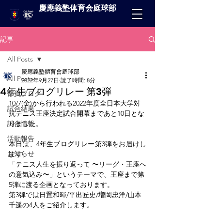
慶應義塾体育会庭球部
記事
All Posts
慶應義塾體育會庭球部
All Posts
2022年9月27日
読了時間: 8分
4年生ブログリレー 第3弾
部員ブログ
10/7(金)から行われる2022年度全日本大学対
試合結果
抗テニス王座決定試合開幕まであと10日とな
試合情報
りました。
活動報告
本日は、4年生ブログリレー第3弾をお届けし
お知らせ
ます。
「テニス人生を振り返って 〜リーグ・王座へ
の意気込み〜」というテーマで、王座まで第
5弾に渡る企画となっております。
第3弾では日置和暉/平出匠史/増岡忠洋/山本
千遥の4人をご紹介します。