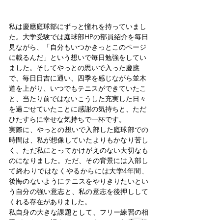
私は慶應庭球部にずっと憧れを持っていまし
た。大学受験では庭球部HPの部員紹介を毎日
見ながら、「自分もいつかきっとこのページ
に載るんだ」という想いで毎日勉強をしてい
ました。そしてやっとの思いで入った慶應
で、毎日日吉に通い、四季を感じながら並木
道を上がり、いつでもテニスができていたこ
と、当たり前ではないこうした充実した日々
を過ごせていたことに感謝の気持ちと、ただ
ひたすらに幸せな気持ちで一杯です。
実際に、やっとの想いで入部した庭球部での
時間は、私が想像していたよりもかなり苦し
く、ただ私にとってかけがえのない大切なも
のになりました。ただ、その背景には入部し
て終わりではなくやるからには大学4年間、
後悔のないようにテニスをやりきりたいとい
う自分の強い意志と、私の意志を後押しして
くれる存在がありました。
私自身の大きな課題として、フリー練習の相