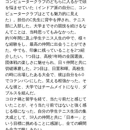
コンピュータークラブのどちらに入るかで頭
を悩ませていた（インドア派の自分に、コン
ピュータークラブはとても魅力的に見え
た）。担任のC先生に背中を押され、テニス
部に入部した。大学までその競技を続けるな
んてことは、当時思ってもみなかった。
約10年間に及ぶ学生テニス人生の中で、様々
な経験をし、最高の仲間に出会うことができ
た。中でも、印象に残っていることを2つ紹
介したい。1つ目は、高校1年時の全国選抜。
団体戦の楽しさに魅せられ、日々仲間と共に
切磋琢磨した。2つ目は、日置和暉。高校生
の時に出場したある大会で、彼は自分を6-0
でコテンパンにした。笑える程強かった。そ
んな彼と、大学ではチームメイトになり、ダ
ブルスを組んだ。
コロナ禍と留学を経て、当たり前だと感じて
いたことが、そう当たり前ではないと強く感
じる様になった。自分の学生テニス生活の集
大成として、59人の仲間と共に「日本一」と
いう目標に挑めることに感謝し、全ての瞬間
を全力で愉しみたい。