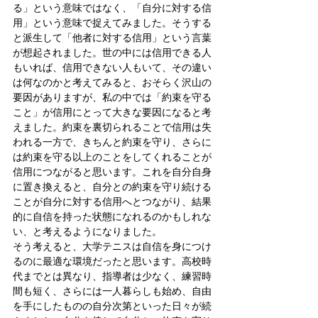
る」という意味ではなく、「自分に対する信
用」という意味で捉えてみました。そうする
と派生して「他者に対する信用」という言葉
が想起されました。世の中には信用できる人
もいれば、信用できない人もいて、その違い
は何なのかと考えてみると、おそらく沢山の
要因がありますが、私の中では「約束を守る
こと」が信用にとって大きな要因になると考
えました。約束を裏切られることで信用は失
われる一方で、きちんと約束を守り、さらに
は約束を守る以上のことをしてくれることが
信用につながると思います。これを自分自身
に置き換えると、自分との約束を守り続ける
ことが自分に対する信用へとつながり、結果
的に自信を持った状態になれるのかもしれな
い、と考えるようになりました。
そう考えると、大学テニスは自信を身につけ
るのに最適な環境だったと思います。高校時
代までとは異なり、指導者は少なく、練習時
間も短く、さらには一人暮らしも始め、自由
を手にしたものの自分次第といった日々が続