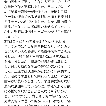
会の裏側って実はこんなに大変で、でも大切
な経験だなと実感しました。テニスでは、初
めて早慶交流試合が開催され、慶應を目指し
た一番の理由である早慶戦に出場する夢を叶
えるチャンスができました。しかし部内戦で
惜敗が重なり、出場は叶いませんでした。し
かし、明確に目指すべきゴールが見えた気が
しました。
3年は自分にとって変革期だったと思いま
す。学連では全日副理事長になり、インカレ
など大きい大会を統括する責任感を与えられ
ました。5時半起き24時寝が当たり前の生活
を送りましたが、慶應の部員が勝ち進むこ
と、何より最高な学連の仲間が支えになりま
した。王座では決勝戦がとにかく印象的でし
た。初めて学連として関わった王座、本当に
歯がゆい思いをしました。早慶共に譲らない
最高な展開をしているのに、学連であるが故
に応援できないことがこんなにも辛いのか
と。3-6で敗北し、悔しさとお世話になった
先輩たちへの思いで胸がいっぱいになり、堪