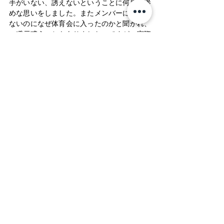
手がいない、誘えないということに何度も惨
めな思いをしました。またメンバーにはなれ
ないのになぜ体育会に入ったのかと聞かれ、
一瞬戸惑うこともありました。ですが、実際
にはオフの日も夜遅くにでも練習してくれた
同期や積極的に誘ってくれた先輩がおり、特
に私たちの代は、同期に恵まれていたと強く
感じています。レベルは様々である中でも皆
テニスが大好きで皆一生懸命に練習をしてい
たり、「試合で勝つのって本当に嬉しいよ
ね、後輩の一人一人にも慶應庭球部に入って
良かったと思ってほしい、そのために私たち
に何ができるか、より良い部活ってなんだろ
う」と真剣に話したアツい同期はこれからも
一生の宝物です。そして、慶應庭球部に入っ
て良かったと心から思える後悔のない4年間
にできました。
私たちの代はコロナ禍で激動の4年間を経験
しましたが、感覚としては同じような毎日を
日々繰り返しているようで不安になることも
多々ありました。ですが、実際には、個人と
してもチームとしても少しずつでも確実に前