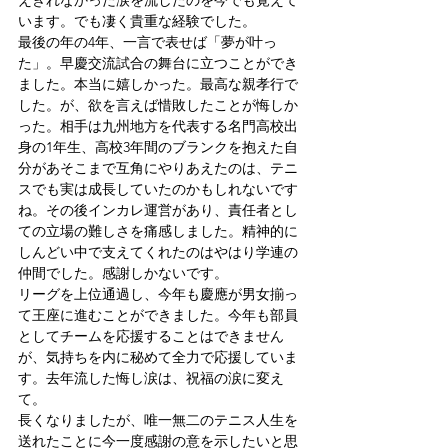
えきれなかった涙を流したのを今でも覚えて
います。でも凄く貴重な経験でした。
最後の年の4年、一言で表せば「夢が叶っ
た」。早慶交流試合の舞台に立つことができ
ました。本当に嬉しかった。最高な親孝行で
した。が、欲を言えば惜敗したことが悔しか
った。相手は九州地方を代表する名門高校出
身の1年生、高校3年間のブランクを抱えた自
分があそこまで互角にやりあえたのは、テニ
スでも実は成長していたのかもしれないです
ね。その後インカレ運営があり、責任者とし
ての立場の難しさを痛感しました。精神的に
しんどい中で支えてくれたのはやはり学連の
仲間でした。感謝しかないです。
リーグを上位通過し、今年も慶應が男女揃っ
て王座に進むことができました。今年も部員
としてチームを応援することはできません
が、気持ちを内に秘めて全力で応援していま
す。去年流した悔し涙は、祝福の涙に変え
て。
長くなりましたが、唯一無二のテニス人生を
送れたことに今一度感謝の意を示したいと思