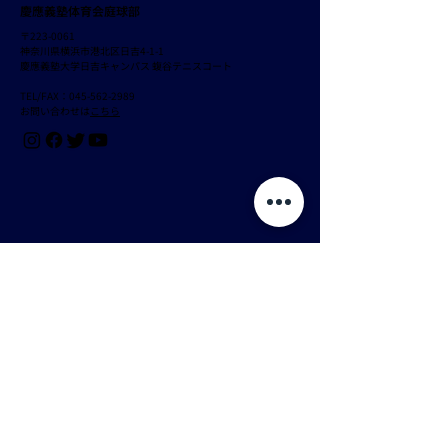
​慶應義塾体育会庭球部
〒223-0061
神奈川県横浜市港北区日吉4-1-1
慶應義塾大学日吉キャンパス 蝮谷テニスコート
TEL/FAX：045-562-2989
​お問い合わせは
こちら