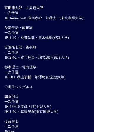
宮田康太郎・由見翔太郎
一次予選
1R 1-4/4-2/7-10 岩崎恭介・加我太一(東京農業大学)
矢部平悟・南拓海
一次予選
1R 1-4/2-4 林蓮汰郎・青木健剛(成蹊大学)
渡邉倫太郎・森弘毅
一次予選
1R 2-4/2-4 岸下翔真・瑞岩悠紀(東洋大学)
杉本理仁・堀内優希
一次予選
1R DEF 秋山俊輔・加澤悠真(立教大学)
◇男子シングルス
朝倉翔汰
一次予選
1R 4-0/4-0 本藤大暉(上智大学)
2R 1-4/2-4 盛島光瑠(東京国際大学)
後藤健太
一次予選
1R bye