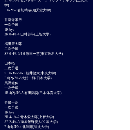
SF 6-1/6-2 セントルイス・フリッツ・テルソン(上武大
学)
F 6-2/6-3岩切晴哉(順天堂大学)
甘露寺孝房
一次予選
1R bye
2R 0-4/1-4 山村郁斗(上智大学)
福田康太郎
二次予選
SF 6-4/3-6/4-6 添田一慧(東京理科大学)
山本拓
二次予選
SF 6-3/2-6/6-1 新井健太(中央大学)
F 6(2)-7/1-6大舘一輝(日本大学)
馬野健伸
一次予選
1R 4(2)-5/3-5 有田陽葵(日本体育大学)
菅修一朗
一次予選
1R bye
2R 4-1/4-2 青木愛太郎(上智大学)
SF 2-4/4-0/10-6 飯野慶人(立教大学)
F 4(4)-5/0-4 北澤開(筑波大学)