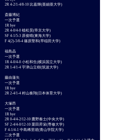
2R 4-2/1-4/8-10 比嘉輝(亜細亜大学)
斎藤博紀
一次予選
1R bye
2R 4-0/4-0 植松昊(帝京大学)
SF 4-1/5-3 原俊晴(東海大学)
F 4(2)-5/0-4 篠原聖和(早稲田大学)
福島晶
一次予選
1R 4-0/4-0 小松和生(横浜国立大学)
2R 1-4/1-4 宇津山立樹(筑波大学)
藤由蓮矢
一次予選
1R bye
2R 2-4/1-4 村山奏翔(日本体育大学)
大塚昂
一次予選
1R bye
2R 0-4/4-2/12-10 鷹野奏士(中央大学)
SF 2-4/4-0/12-10 栗田昇栄(専修大学)
F 4-1/4-1 中島稀里琥(青山学院大学)
二次予選