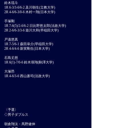
鈴木琉斗
1R 6-3/3-6/6-2 及川朝生(立教大学)
2R 4-6/6-3/0-6 木村一翔(日本大学)
手塚剛
1R 7-6(5)/2-6/6-2 日比野悠太郎(法政大学)
2R 2-6/6-3/3-6 遊川大和(早稲田大学)
戸邉悠真
1R 7-5/6-1 森田皐介(早稲田大学)
2R 4-6/4-6 新実剛生(日本大学)
石島丈慈
1R 6(1)-7/0-6 鈴木瑛翔(駒澤大学)
大塚昂
1R 4-6/3-6 西山蒼司(法政大学)
〈予選〉
◇男子ダブルス
朝倉翔汰・馬野健伸