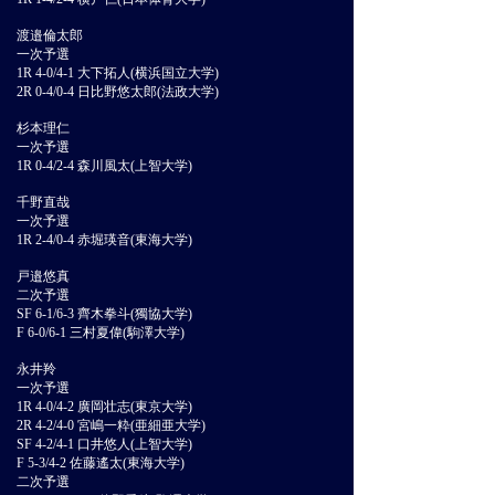
渡邉倫太郎
一次予選
1R 4-0/4-1 大下拓人(横浜国立大学)
2R 0-4/0-4 日比野悠太郎(法政大学)
杉本理仁
一次予選
1R 0-4/2-4 森川風太(上智大学)
千野直哉
一次予選
1R 2-4/0-4 赤堀瑛音(東海大学)
戸邉悠真
二次予選
SF 6-1/6-3 齊木拳斗(獨協大学)
F 6-0/6-1 三村夏偉(駒澤大学)
永井羚
一次予選
1R 4-0/4-2 廣岡壮志(東京大学)
2R 4-2/4-0 宮嶋一粋(亜細亜大学)
SF 4-2/4-1 口井悠人(上智大学)
F 5-3/4-2 佐藤遙太(東海大学)
二次予選