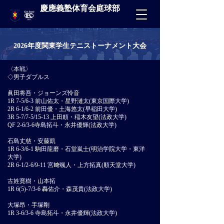
慶應義塾体育会庭球部
2026年度関東学生テニストーナメント大会
〈本戦〉
◇男子ダブルス
眞田将吾・ジョーンズ怜音
1R 7-5/6-3 前山佑太・星野漣太(東京国際大学)
2R 6-1/6-2 前田優・土海悠太(早稲田大学)
3R 5-7/7-5/15-13 上田頼・稲木友望(法政大学)
QF 2-6/3-6寺島拓斗・永井優輝(法政大学)
石島丈慈・安藤凱
1R 6-3/6-1 駒田龍磨・石堂嵐士(明治学院大学・東洋
大学)
2R 6-1/2-6/9-11 宮﨑颯人・上方拓真(順天堂大学)
古姓寛樹・山本拓
1R 6(5)-7/3-6 轟佑介・森茂貴(法政大学)
大塚昂・手塚剛
1R 3-6/3-6 寺島拓斗・永井優輝(法政大学)