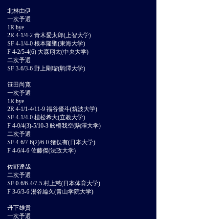
北林由伊
一次予選
1R bye
2R 4-1/4-2 青木愛太郎(上智大学)
SF 4-1/4-0 根本隆聖(東海大学)
F 4-2/5-4(6) 大森翔太(中央大学)
二次予選
SF 3-6/3-6 野上剛瑠(駒澤大学)
笹田尚寛
一次予選
1R bye
2R 4-1/1-4/11-9 福谷優斗(筑波大学)
SF 4-1/4-0 植松希大(立教大学)
F 4-0/4(3)-5/10-3 舩橋我空(駒澤大学)
二次予選
SF 4-6/7-6(2)/6-0 猪俣有(日本大学)
F 4-6/4-6 佐藤傑(法政大学)
佐野達哉
二次予選
SF 0-6/6-4/7-5 村上慈(日本体育大学)
F 3-6/3-6 湯谷綸久(青山学院大学)
丹下雄貴
一次予選