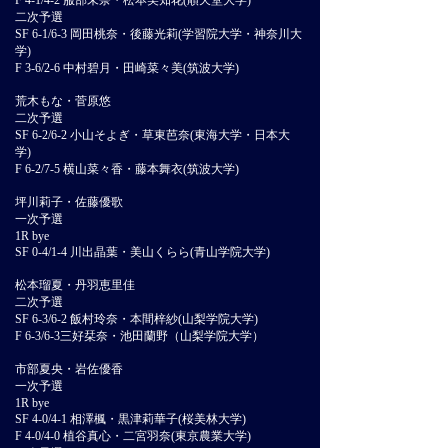
F 4-1/4-2 服部未奈・松本美知花(順天堂大学)
二次予選
SF 6-1/6-3 岡田桃奈・後藤光莉(学習院大学・神奈川大
学)
F 3-6/2-6 中村碧月・田崎菜々美(筑波大学)
荒木もな・菅原悠
二次予選
SF 6-2/6-2 小山そよぎ・草東芭奈(東海大学・日本大
学)
F 6-2/7-5 横山菜々香・藤本舞衣(筑波大学)
坪川莉子・佐藤優歌
一次予選
1R bye
SF 0-4/1-4 川出晶葉・美山くらら(青山学院大学)
松本瑠夏・丹羽恵里佳
二次予選
SF 6-3/6-2 飯村玲奈・本間梓紗(山梨学院大学)
F 6-3/6-3三好栞奈・池田蘭野（山梨学院大学）
市部夏央・岩佐優香
一次予選
1R bye
SF 4-0/4-1 相澤楓・黒津莉華子(桜美林大学)
F 4-0/4-0 植谷真心・二宮羽奈(東京農業大学)