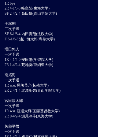
1R bye
2R 4-1/5-3 峰島陸(東海大学)
SF 2-4/2-4 髙田快(青山学院大学)
手塚剛
二次予選
SF 6-1/6-4 内田真翔(法政大学)
F 6-1/6-3 浦川慎太郎(専修大学)
増田悠人
一次予選
1R 4-1/4-0 安田陽(学習院大学)
2R 1-4/2-4 荒地奨(亜細亜大学)
南拓海
一次予選
1R w.o. 尾﨑恭介(拓殖大学)
2R 2-4/1-4 北澤聖弥(青山学院大学)
宮田康太郎
一次予選
1R w.o. 渡辺大輝(国際基督教大学)
2R 0-4/2-4 瀬尾涼斗(東海大学)
矢部平悟
一次予選
1R 1-4/2-4 横戸仁(日本体育大学)