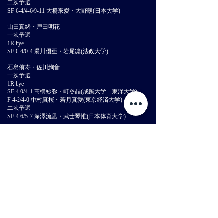
二次予選
SF 6-4/4-6/9-11 大橋來愛・大野暖(日本大学)
山田真緒・戸田明花
一次予選
1R bye
SF 0-4/0-4 湯川優亜・岩尾凛(法政大学)
石島侑寿・佐川絢音
一次予選
1R bye
SF 4-0/4-1 髙橋紗弥・町谷晶(成蹊大学・東洋大学)
F 4-2/4-0 中村真桜・若月真愛(東京経済大学)
二次予選
SF 4-6/5-7 深澤流凪・武士琴惟(日本体育大学)
奥本紗菜・山本結希
一次予選
1R bye
SF 0-4/1-4 窪田恵菜・山本萠(専修大学)
水谷梨紗子・井上奈々未(青山学院大学)
一次予選
1R bye
SF 4-1/4-0 草薙希美・和田楓(東京都市大学)
F 4-0/4-2 片山友絵・滝澤雛音(上武大学)
二次予選