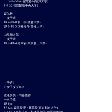
SF 3-6/7-5/6-4 佐野愛斗(駒澤大学)
F 4-6/2-6渡邊慧(中央大学)
森弘毅
一次予選
1R 4-0/4-0 和田樹(敬愛大学)
2R 0-4/3-5 床井海斗(専修大学)
由見翔太郎
一次予選
1R 2-4/1-4 鈴木駿(東京農工大学)
〈予選〉
◇女子ダブルス
渡邊多笑・内藤悠香
一次予選
1R bye
SF w.o. 森田愛理・篠原愛(東京都市大学)