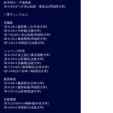
鈴木琉斗・戸邉悠真
1R 6-4/4-6/7-10 本山知苑・島笙太(早稲田大学)
◇男子シングルス
安藤凱
1R 6-2/6-2 森田竜ノ介(中央大学)
2R 6-1/6-1 中村翼(立教大学)
3R 7-6(3)/6-2 本山知苑(早稲田大学)
4R 6-1/6-1 篠原聖和(早稲田大学)
QF 2-6/1-6 寺島拓斗(法政大学)
ジョーンズ怜音
1R 6-1/6-0 井上温仁(東京国際大学)
2R 6-2/6-0 山田麗生(法政大学)
3R 6-0/6-4 佐藤傑(法政大学)
4R 7-5/3-6/6-3 新実剛生(日本大学)
QF 3-6/6(3)-7 杉本一樹(明治大学)
眞田将吾
1R 6-4/6-3 藤原和古(日本大学)
2R 6-2/6-1 服部裕基(早稲田大学)
3R 2-6/1-6 山本律(筑波大学)
古姓寛樹
1R 6-2/3-6/6-4 小嶋柊哉(中央大学)
2R 4-6/1-6 寺島拓斗(法政大学)