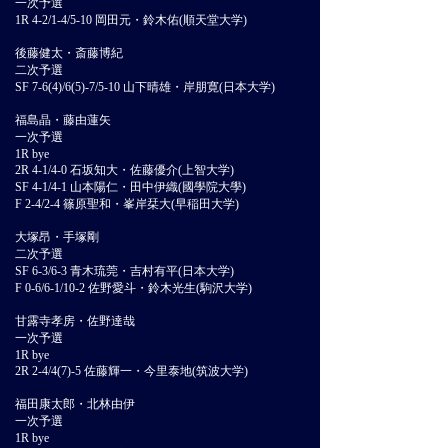
一次予選
1R 4-2/1-4/5-10 岡田元・鈴木佑(順天堂大学)
後藤健太・斎藤博紀
二次予選
SF 7-6(4)/6(5)-7/5-10 山下晴雄・岸朋寛(日本大学)
福島晶・藤由蓮矢
一次予選
1R bye
2R 4-1/4-0 石坂知大・佐藤優介(上智大学)
SF 4-1/4-1 山本陽仁・田中伊織(國學院大學)
F 2-4/2-4 篠原聖和・峯岸栞大(早稲田大学)
大塚昂・手塚剛
二次予選
SF 6-3/6-3 青木琉莞・吉村有平(日本大学)
F 0-6/6-1/10-2 佐野愛斗・鈴木光生(駒沢大学)
甘露寺孝房・佐野達哉
一次予選
1R bye
2R 2-4/4(7)-5 佐藤輝一・今里泰地(筑波大学)
福田康太郎・北林由伊
一次予選
1R bye