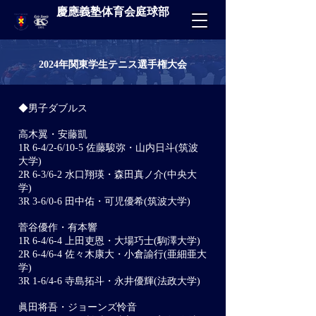
慶應義塾体育会庭球部
2024年関東学生テニス選手権大会
◆男子ダブルス
高木翼・安藤凱
1R 6-4/2-6/10-5 佐藤駿弥・山内日斗(筑波
大学)
2R 6-3/6-2 水口翔瑛・森田真ノ介(中央大
学)
3R 3-6/0-6 田中佑・可児優希(筑波大学)
菅谷優作・有本響
1R 6-4/6-4 上田吏恩・大場巧士(駒澤大学)
2R 6-4/6-4 佐々木康大・小倉諭行(亜細亜大
学)
3R 1-6/4-6 寺島拓斗・永井優輝(法政大学)
眞田将吾・ジョーンズ怜音