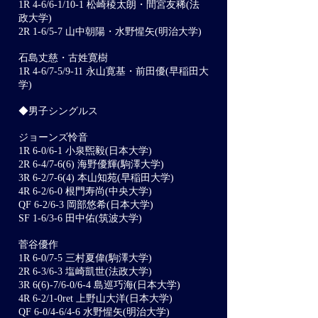
1R 4-6/6-1/10-1 松崎稜太朗・間宮友稀(法
政大学)
2R 1-6/5-7 山中朝陽・水野惺矢(明治大学)
石島丈慈・古姓寛樹
1R 4-6/7-5/9-11 永山寛基・前田優(早稲田大
学)
◆男子シングルス
ジョーンズ怜音
1R 6-0/6-1 小泉煕毅(日本大学)
2R 6-4/7-6(6) 海野優輝(駒澤大学)
3R 6-2/7-6(4) 本山知苑(早稲田大学)
4R 6-2/6-0 根門寿尚(中央大学)
QF 6-2/6-3 岡部悠希(日本大学)
SF 1-6/3-6 田中佑(筑波大学)
菅谷優作
1R 6-0/7-5 三村夏偉(駒澤大学)
2R 6-3/6-3 塩崎凱世(法政大学)
3R 6(6)-7/6-0/6-4 島巡巧海(日本大学)
4R 6-2/1-0ret 上野山大洋(日本大学)
QF 6-0/4-6/4-6 水野惺矢(明治大学)