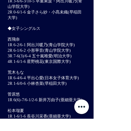
1R 3-6/6-3/10-5 早重果波・阿出川暖乃(青
山学院大学)
2R 0-6/1-6 金子さら紗・小髙未織(早稲田
大学)
◆女子シングルス
西飛奈
1R 6-2/6-1 阿出川暖乃(青山学院大学)
2R 6-1/6-2 小形寧音(青山学院大学)
3R 7-6(3)/6-4 五十嵐唯愛(明治大学)
4R 1-6/1-6 星野桃花(東京国際大学)
荒木もな
1R 6-4/6-4 平出心愛(日本女子体育大学)
2R 1-6/0-6 小林杏菜(早稲田大学)
菅原悠
1R 6(6)-7/6-1/2-6 新井万由子(亜細亜大学)
松本瑠夏
1R 1-6/1-6 長谷川采香(亜細亜大学)
渡邊多笑