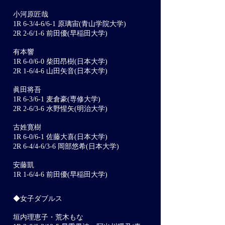
小河原匠哉
1R 6-3/4-6/6-1 原璃宙(⻘山学院大学)
2R 2-6/1-6 前田優(早稲田大学)
有本響
1R 6-0/6-0 柴田昂樹(日本大学)
2R 1-6/4-6 山田矢音(日本大学)
眞田将吾
1R 6-3/6-1 麦倉豪(専修大学)
2R 2-6/3-6 水野惺矢(明治大学)
古姓寛樹
1R 6-0/6-1 佐藤大喜(日本大学)
2R 6-4/4-6/3-6 岡部悠希(日本大学)
安藤凱
1R 1-6/4-6 前田優(早稲田大学)
◆女子ダブルス
垣内理恵子・荒木もな