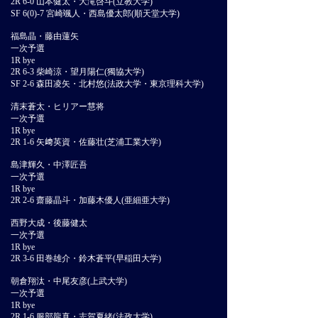
2R 6-0 山本健太・大滝啓斗(立教大学)
SF 6(0)-7 宮崎颯人・西島優太郎(順天堂大学)
福島晶・藤由蓮矢
一次予選
1R bye
2R 6-3 柴崎涼・望月陽仁(獨協大学)
SF 2-6 森田凌矢・北村悠(法政大学・東京理科大学)
清末蒼太・ヒリアー慧将
一次予選
1R bye
2R 1-6 矢﨑英資・佐藤壮(芝浦工業大学)
島津輝久・中澤匠吾
一次予選
1R bye
2R 2-6 齋藤晶斗・加藤木優人(亜細亜大学)
西野大成・後藤健太
一次予選
1R bye
2R 3-6 田巻雄介・鈴木蒼平(早稲田大学)
朝倉翔汰・中尾友彦(上武大学)
一次予選
1R bye
2R 1-6 服部龍真・志賀夏緒(法政大学)