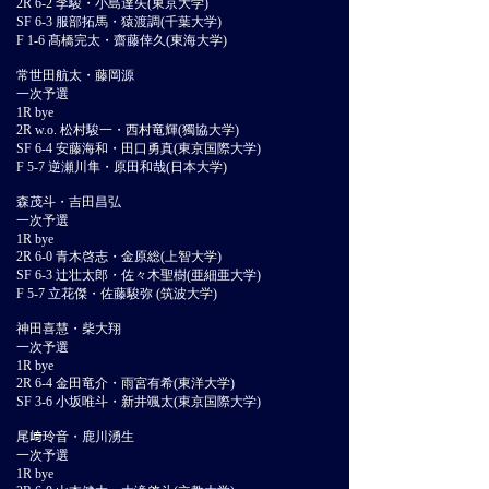
2R 6-2 李駿・小島達矢(東京大学)
SF 6-3 服部拓馬・猿渡調(千葉大学)
F 1-6 髙橋完太・齋藤倖久(東海大学)
常世田航太・藤岡源
一次予選
1R bye
2R w.o. 松村駿一・西村竜輝(獨協大学)
SF 6-4 安藤海和・田口勇真(東京国際大学)
F 5-7 逆瀬川隼・原田和哉(日本大学)
森茂斗・吉田昌弘
一次予選
1R bye
2R 6-0 青木啓志・金原総(上智大学)
SF 6-3 辻壮太郎・佐々木聖樹(亜細亜大学)
F 5-7 立花傑・佐藤駿弥 (筑波大学)
神田喜慧・柴大翔
一次予選
1R bye
2R 6-4 金田竜介・雨宮有希(東洋大学)
SF 3-6 小坂唯斗・新井颯太(東京国際大学)
尾﨑玲音・鹿川湧生
一次予選
1R bye