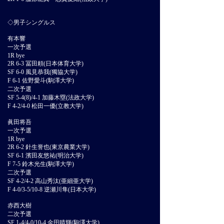
◇男子シングルス
有本響
一次予選
1R bye
2R 6-3 冨田頼(日本体育大学)
SF 6-0 風見恭我(獨協大学)
F 6-1 佐野愛斗(駒澤大学)
二次予選
SF 5-4(8)/4-1 加藤木塁(法政大学)
F 4-2/4-0 松田一優(立教大学)
眞田将吾
一次予選
1R bye
2R 6-2 針生誉也(東京農業大学)
SF 6-1 濱田友悠祐(明治大学)
F 7-5 鈴木光生(駒澤大学)
二次予選
SF 4-2/4-2 高山秀汰(亜細亜大学)
F 4-0/3-5/10-8 逆瀬川隼(日本大学)
赤西大樹
二次予選
SF 1-4/4-0/10-4 金田晴輝(駒澤大学)