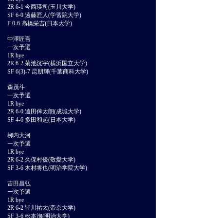
2R 6-1 今西瑛司(玉川大学)
SF 6-0 遠藤匠人(学習院大学)
F 0-6 高橋栄吉(日本大学)
中澤匠吾
一次予選
1R bye
2R 6-2 菊池洸宇(横浜国立大学)
SF 6(3)-7 昆朋輝(千葉商科大学)
森茂斗
一次予選
1R bye
2R 6-0 遠田倖太朗(成城大学)
SF 4-6 多田和起(日本大学)
栁内大河
一次予選
1R bye
2R 6-2 久保村優(敬愛大学)
SF 3-6 木村将也(明治学院大学)
吉田昌弘
一次予選
1R bye
2R 6-2 皆川祐太(帝京大学)
SF 3-6 松本洵(明治大学)