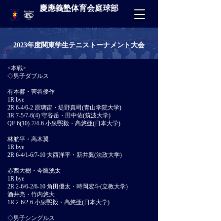
慶應義塾体育会庭球部
2023年度関東学生テニストーナメント大会
<本戦>
◇男子ダブルス
有本響・菅谷優作
1R bye
2R 6-4/6-2 原璃宙・堤野真司(青山学院大学)
3R 7-5/7-6(4) 守谷岳・田中佑(筑波大学)
QF 6(10)-7/4-6 小泉煕毅・髙悠亜(日本大学)
林航平・高木翼
1R bye
2R 6-4/1-6/7-10 大西洋平・新井翼(法政大学)
赤西大樹・今鷹洸太
1R bye
2R 2-6/6-2/6-10 角田優太・時岡宏斗(立教大学)
酒井亮・竹内悠大
1R 2-6/2-6 小泉煕毅・髙悠亜(日本大学)
◇男子シングルス