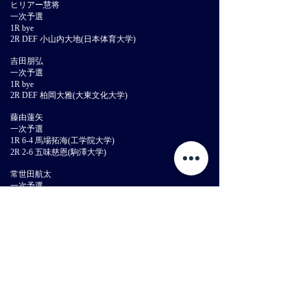
ヒリアー慧将
一次予選
1R bye
2R DEF 小山内大地(日本体育大学)
吉田朋弘
一次予選
1R bye
2R DEF 柏岡大雅(大東文化大学)
藤由蓮矢
一次予選
1R 6-4 馬場拓海(工学院大学)
2R 2-6 五味慈恩(駒澤大学)
常世田航太
一次予選
1R 2-6 若月大輝 (麗澤大学)
朝倉翔汰
一次予選
1R 0-6 上方拓真(順天堂大学)
<予選>
◇女子ダブルス