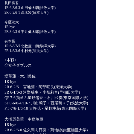
眞田将吾
1R 6-3/6-3 山田倫太朗(法政大学)
2R 6-2/6-1 高木凌(日本大学)
今鷹洸太
1R bye
2R 3-6/3-6 平井健太郎(法政大学)
有本響
1R 6-3/7-5 北牧慶一朗(駒澤大学)
2R 1-6/3-6 中村元(筑波大学)
<本戦>
◇女子ダブルス
堤華蓮・大川美佐
1R bye
2R 6-2/6-1 宮地蘭・阿部咲良(東海大学)
3R 6-1/6-3 河野瑞生・小畑莉音(早稲田大学)
QF 7-6(6)/6-3 星野遥香・石川和奏(東京国際大学)
SF 0-6/6-4/10-7 川出莉子・西尾萌々子(筑波大学)
F 5-7/6-1/6-10 大坪花・星野桃花(東京国際大学)
大橋麗美華・中島玲亜
1R bye
2R 6-2/6-0 佐久間向日葵・菊地紗加(亜細亜大学)