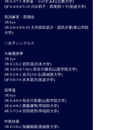
3R 6-3/7-5 木村菫・小川すみれ(立教大学)
QF 6-4/4-6/5-10 川出莉子・西尾萌々子(筑波大学)
馬渕麻実・西飛奈
1R bye
2R 6-0/3-6/6-10 大河原彩楽沙・冨田夕夏(青山学院
大学)
​◇女子シングルス
大橋麗美華
1R bye
2R 6-1/6-2 岩田凛(日本大学)
3R 3-6/6-4/7-6(1) 長谷川優衣(山梨学院大学)
4R 6-2/6-1 吉川ひかる(亜細亜大学)
QF 0-6/3-6 吉本菜月(筑波大学)
堤華蓮
1R bye
2R 6-4/6-0 長谷川美愛(山梨学院大学)
3R 6-4/6-2 齋藤優寧(早稲田大学)
4R 5-7/2-6 宮田萌芳(早稲田大学)
中島玲亜
1R 6-3/6-2 加藤陽菜(亜細亜大学)