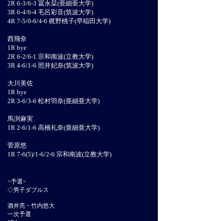
2R 6-3/6-3 冨永栞(亜細亜大学)
3R 6-4/6-4 毛呂彩音(筑波大学)
4R 7-5/0-6/4-6 梶野桃子(早稲田大学)
西飛奈
1R bye
2R 6-2/6-1 宗和南波(立教大学)
3R 4-6/1-6 照井妃奈(筑波大学)
大川美佐
1R bye
2R 3-6/3-6 松村羽奈(亜細亜大学)
馬渕麻実
1R 2-6/1-6 高橋礼奈(亜細亜大学)
菅原悠
1R 7-6(5)/1-6/2-6 宗和南波(立教大学)
<予選>
◇男子ダブルス
酒井亮・竹内悠大
一次予選