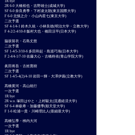
1R bye
2R 6-0 大橋裕也・吉野雄士(成城大学)
SF 6-0 奈良勇季・下村凌太朗(東京国際大学)
F 6-0 北慎之介・小山内星七(東京大学)
二次予選
SF 4-1/4-1 鈴木久統・小林良徳(明治大学・立教大学)
F 4-2/2-4/10-8 飯村大也・橋田涼平(日本大学)
脇坂留衣・石島丈慈
二次予選
SF 1-4/5-3/10-6 多田和起・島巡巧海(日本大学)
F 2-4/4-1/7-10 佐藤大心・古橋柊依(青山学院大学)
眞田将吾・古姓寛樹
二次予選
SF 1-4/5-4(2)/4-10 岩田一輝・大澤伊蕗(立教大学)
髙橋黄河・高山統行
一次予選
1R bye
2R w.o. 塚田はやと・上村駿太(流通経済大学)
SF 6-4 林叡希・加藤優季(順天堂大学)
F 1-6 松浦一貴・川崎理比人(亜細亜大学)
髙橋弘季・栁内大河
一次予選
1R bye