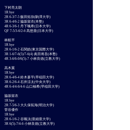
下村亮太朗
1R bye
2R 6-3/7-5 飯田拓弥(駒澤大学)
3R 6-4/6-2 脇坂留衣(本塾)
4R 6-3/6-1 丹下颯希(日本大学)
QF 7-5/3-6/2-6 髙悠亜(日本大学)
林航平
1R bye
2R 6-1/6-2 石関皓(東京国際大学)
3R 1-6/7-6(5)/7-6(4) 眞田将吾(本塾)
4R 3-6/6-0/6(5)-7 小林良徳(立教大学)
高木翼
1R bye
2R 6-4/6-4 鈴木蒼平(早稲田大学)
3R 6-2/6-4 石井涼太(中央大学)
4R 6-4/4-6/4-6 山口柚希(早稲田大学)
脇坂留衣
1R bye
2R 7-5/6-3 大久保拓海(明治大学)
菅谷優作
1R bye
2R 6-1/6-2 谷颯汰(亜細亜大学)
3R 6(5)-7/4-6 小林良徳(立教大学)