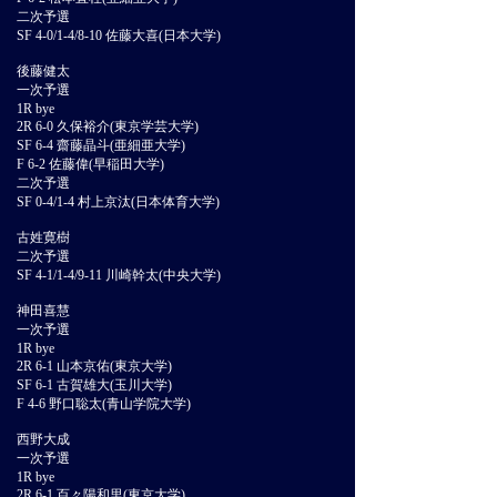
二次予選
SF 4-0/1-4/8-10 佐藤大喜(日本大学)
後藤健太
一次予選
1R bye
2R 6-0 久保裕介(東京学芸大学)
SF 6-4 齋藤晶斗(亜細亜大学)
F 6-2 佐藤偉(早稲田大学)
二次予選
SF 0-4/1-4 村上京汰(日本体育大学)
古姓寛樹
二次予選
SF 4-1/1-4/9-11 川崎幹太(中央大学)
神田喜慧
一次予選
1R bye
2R 6-1 山本京佑(東京大学)
SF 6-1 古賀雄大(玉川大学)
F 4-6 野口聡太(青山学院大学)
西野大成
一次予選
1R bye
2R 6-1 百々陽和里(東京大学)