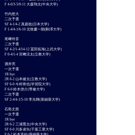
F 4-0/3-5/9-11 大森翔太(中央大学)
竹内悠大
二次予選
SF 4-1/4-2 真庭稔(日本大学)
F 1-4/4-1/6-10 北牧慶一朗(駒澤大学)
尾﨑玲音
二次予選
SF 4-2/1-4/14-12 冨田拓海(上武大学)
F 0-4/1-4 宮﨑涼太(立教大学)
酒井亮
一次予選
1R bye
2R 6-2 山本健太(立教大学)
SF 6-0 今村将也(学習院大学)
F 6-0 鈴木啓介(専修大学)
二次予選
SF 2-4/4-1/5-10 李光輝(亜細亜大学)
石島丈慈
一次予選
1R bye
2R 6-2 三浦寬太(中央大学)
SF 6-0 川多凌矢(千葉工業大学)
F 6-2 松本直杜(亜細亜大学)