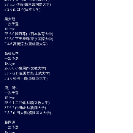
SF w.o. 佐藤樹(東京国際大学)
F 2-6 山口巧(日本大学)
柴大翔
一次予選
1R bye
2R 6-0 國府尊仁(日本体育大学)
SF 6-0 下天摩輝(東京国際大学)
F 4-6 髙橋涼太(亜細亜大学)
髙橋弘季
一次予選
1R bye
2R 6-0 小泉周作(文教大学)
SF 7-6(1) 飯田哲也(上武大学)
F 2-6 松浦一貴(亜細亜大学)
鹿川湧生
一次予選
1R bye
2R 6-1 二谷健太郎(立教大学)
SF 6-2 内田峻太(駒澤大学)
F 5-7 山田大誓(横浜国立大学)
藤岡源
一次予選
1R bye