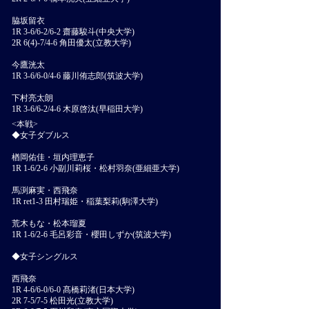
脇坂留衣
1R 3-6/6-2/6-2 齋藤駿斗(中央大学)
2R 6(4)-7/4-6 角田優太(立教大学)
今鷹洸太
1R 3-6/6-0/4-6 藤川侑志郎(筑波大学)
下村亮太朗
1R 3-6/6-2/4-6 木原啓汰(早稲田大学)
<本戦>
◆女子ダブルス
楢岡佑佳・垣内理恵子
1R 1-6/2-6 小副川莉桜・松村羽奈(亜細亜大学)
馬渕麻実・西飛奈
1R ret1-3 田村瑞姫・稲葉梨莉(駒澤大学)
荒木もな・松本瑠夏
1R 1-6/2-6 毛呂彩音・櫻田しずか(筑波大学)
◆女子シングルス
西飛奈
1R 4-6/6-0/6-0 髙橋莉渚(日本大学)
2R 7-5/7-5 松田光(立教大学)