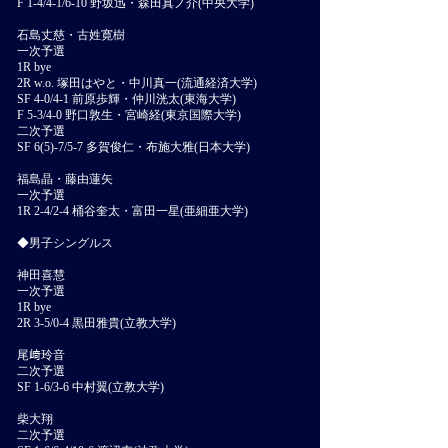
F 1-4/4-1/6-10 野坂迅・森田真ノ介(中央大学)
石島丈慈・古姓寛樹
一次予選
1R bye
2R w.o. 塚田はやと・中川真一(流通経済大学)
SF 4-0/4-1 前原歩輝・仲川洸太(東海大学)
F 5-3/4-0 野口敦生・宮崎経(東京国際大学)
二次予選
SF 6(5)-7/5-7 多賀俊仁・布施大雅(日本大学)
福島晶・藤由蓮矢
一次予選
1R 2-4/2-4 桶谷奎太・富田一星(亜細亜大学)
◆男子シングルス
神田喜慧
一次予選
1R bye
2R 3-5/0-4 黒田雅貴(立教大学)
尾﨑玲音
二次予選
SF 1-6/3-6 中村翼(立教大学)
柴大翔
二次予選