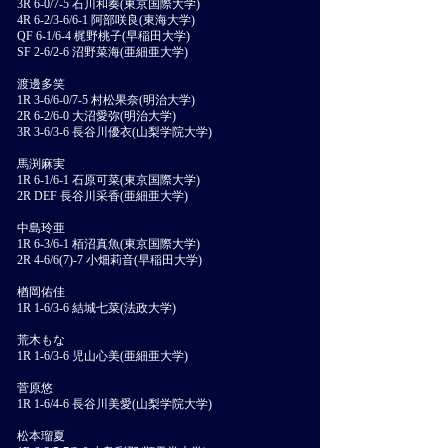
3R 6-0/7-5 石川和奏(東京国際大学)
4R 6-2/3-6/6-1 阿部咲良(東海大学)
QF 6-1/6-4 梶野桃子(早稲田大学)
SF 2-6/2-6 沼野菜海(亜細亜大学)
渡邊多笑
1R 3-6/6-0/7-5 村松果奈(明治大学)
2R 6-2/6-0 大沼愛弥(明治大学)
3R 3-6/3-6 長谷川優衣(山梨学院大学)
馬渕麻実
1R 6-1/6-1 石原可菜(東京国際大学)
2R DEF 長谷川采香(亜細亜大学)
中島玲亜
1R 6-3/6-1 栢沼真魚(東京国際大学)
2R 4-6/6(7)-7 小畑莉音(早稲田大学)
楢岡佑佳
1R 1-6/3-6 結城七菜(法政大学)
荒木もな
1R 1-6/3-6 児山心美(亜細亜大学)
菅原悠
1R 1-6/4-6 長谷川美愛(山梨学院大学)
松本瑠夏