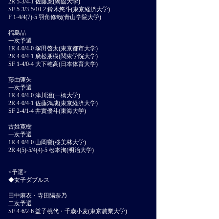
2R 5-3/4-1 佐藤虎(獨協大学)
SF 5-3/3-5/10-2 鈴木悠斗(東京経済大学)
F 1-4/4(7)-5 羽角修哉(青山学院大学)
福島晶
一次予選
1R 4-0/4-0 塚田啓太(東京都市大学)
2R 4-0/4-1 廣松朋樹(関東学院大学)
SF 1-4/0-4 大下穂高(日本体育大学)
藤由蓮矢
一次予選
1R 4-0/4-0 津川澄(一橋大学)
2R 4-0/4-1 佐藤鴻成(東京経済大学)
SF 2-4/1-4 井實優斗(東海大学)
古姓寛樹
一次予選
1R 4-0/4-0 山岡響(桜美林大学)
2R 4(5)-5/4(4)-5 松本洵(明治大学)
<予選>
◆女子ダブルス
田中麻衣・寺田陽奈乃
二次予選
SF 4-6/2-6 益子桃代・千歳小麦(東京農業大学)