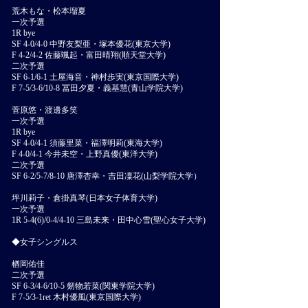
荒木もな・松本瑠夏
一次予選
1R bye
SF 4-0/4-0 中野友梨亜・塚本優花(東京大学)
F 4-2/4-2 佐藤颯起・富田晴翔(順天堂大学)
二次予選
SF 6-1/6-1 土屋海音・神村歩実(東京国際大学)
F 7-5/3-6/10-8 冨田夕夏・義基慧(青山学院大学)
菅原悠・渡邊多笑
一次予選
1R bye
SF 4-0/4-1 須藤里菜・福澤明莉(東海大学)
F 4-0/4-1 今井未空・上野真優(東洋大学)
二次予選
SF 6-2/5-7/8-10 唐澤杏幸・吉田凜花(山梨学院大学）
坪川莉子・倉掛真琴(日本女子体育大学)
一次予選
1R 5-4(6)/0-4/4-10 三島未来・田中心雪(聖心女子大学)
◆女子シングルス
楢岡佑佳
二次予選
SF 6-3/4-6/10-5 剱物若菜(関東学院大学)
F 7-5/3-1ret 木村優風(東京国際大学)