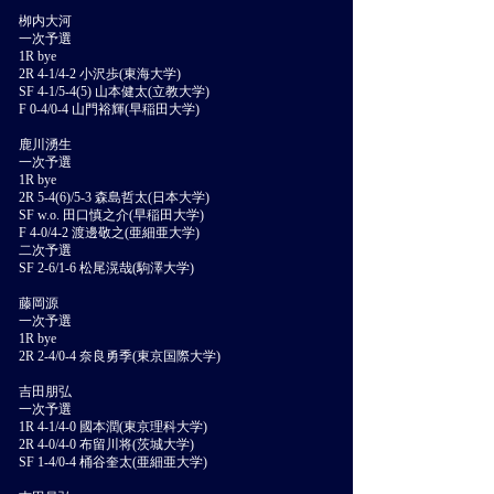
栁内大河
一次予選
1R bye
2R 4-1/4-2 小沢歩(東海大学)
SF 4-1/5-4(5) 山本健太(立教大学)
F 0-4/0-4 山門裕輝(早稲田大学)
鹿川湧生
一次予選
1R bye
2R 5-4(6)/5-3 森島哲太(日本大学)
SF w.o. 田口慎之介(早稲田大学)
F 4-0/4-2 渡邊敬之(亜細亜大学)
二次予選
SF 2-6/1-6 松尾滉哉(駒澤大学)
藤岡源
一次予選
1R bye
2R 2-4/0-4 奈良勇季(東京国際大学)
吉田朋弘
一次予選
1R 4-1/4-0 國本潤(東京理科大学)
2R 4-0/4-0 布留川将(茨城大学)
SF 1-4/0-4 桶谷奎太(亜細亜大学)