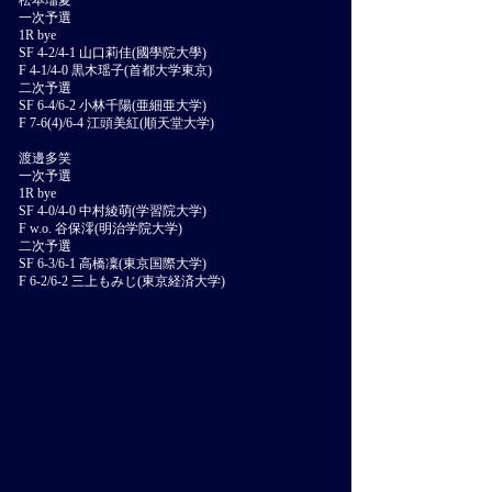
松本瑠夏
一次予選
1R bye
SF 4-2/4-1 山口莉佳(國學院大學)
F 4-1/4-0 黒木瑶子(首都大学東京)
二次予選
SF 6-4/6-2 小林千陽(亜細亜大学)
F 7-6(4)/6-4 江頭美紅(順天堂大学)
渡邊多笑
一次予選
1R bye
SF 4-0/4-0 中村綾萌(学習院大学)
F w.o. 谷保澪(明治学院大学)
二次予選
SF 6-3/6-1 高橋凜(東京国際大学)
F 6-2/6-2 三上もみじ(東京経済大学)