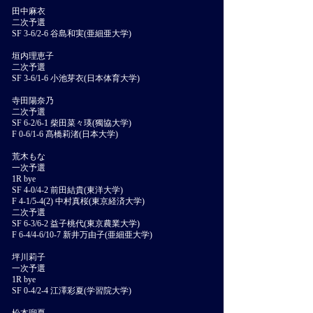
田中麻衣
二次予選
SF 3-6/2-6 谷島和実(亜細亜大学)
垣内理恵子
二次予選
SF 3-6/1-6 小池芽衣(日本体育大学)
寺田陽奈乃
二次予選
SF 6-2/6-1 柴田菜々瑛(獨協大学)
F 0-6/1-6 髙橋莉渚(日本大学)
荒木もな
一次予選
1R bye
SF 4-0/4-2 前田結貴(東洋大学)
F 4-1/5-4(2) 中村真桜(東京経済大学)
二次予選
SF 6-3/6-2 益子桃代(東京農業大学)
F 6-4/4-6/10-7 新井万由子(亜細亜大学)
坪川莉子
一次予選
1R bye
SF 0-4/2-4 江澤彩夏(学習院大学)