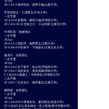
1R bye
2R 1-4/1-4 徳本拓也・坂野元哉(山梨大学)
常世田航太・三浦寛太(中央大学)
一次予選
1R 4-2/4-0 岩尾翔・廣田大地(学習院大学)
2R 2-4/4-1/8-10 北慎之介・小山内星七(東京大学)
中澤匠吾・朝倉翔汰
一次予選
1R bye
2R 4-1/5-3 増田淳・海野秀太(立教大学)
SF 0-4/0-4 中田恭平・下地雄大(大東文化大学)
森茂斗・吉田昌弘
一次予選
1R bye
2R 4-2/4-0 木下俊平・高山司(早稲田大学)
SF 4-0/4-1 池末直生・濱本琉陽(明海大学)
F 5-4(5)/4-0 森健人・今村将也 (学習院大学)
二次予選
SF 4-6/5-7 丸谷圭介・角田優太(立教大学)
藤岡源・吉田朋弘
一次予選
1R bye
2R 2-4/4-0/10-6 降籏友也・夏目晴生(筑波大学)
SF 5-4(4)/5-4(3) 高木雄汰・井上拓海(東洋学園大学)