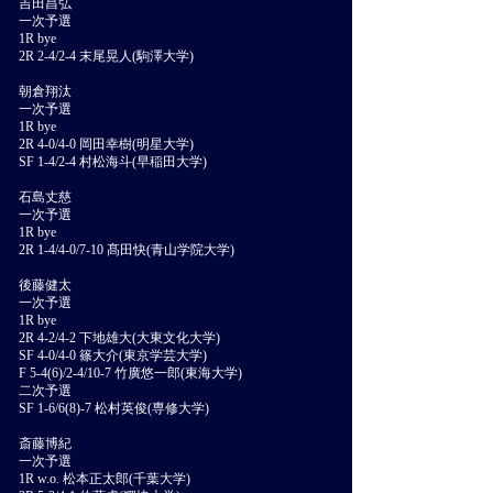
吉田昌弘
一次予選
1R bye
2R 2-4/2-4 末尾晃人(駒澤大学)
朝倉翔汰
一次予選
1R bye
2R 4-0/4-0 岡田幸樹(明星大学)
SF 1-4/2-4 村松海斗(早稲田大学)
石島丈慈
一次予選
1R bye
2R 1-4/4-0/7-10 髙田快(青山学院大学)
後藤健太
一次予選
1R bye
2R 4-2/4-2 下地雄大(大東文化大学)
SF 4-0/4-0 篠大介(東京学芸大学)
F 5-4(6)/2-4/10-7 竹廣悠一郎(東海大学)
二次予選
SF 1-6/6(8)-7 松村英俊(専修大学)
斎藤博紀
一次予選
1R w.o. 松本正太郎(千葉大学)