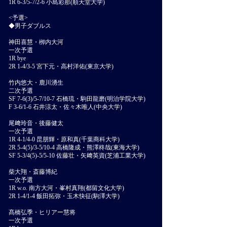
1R 6-3/5-7/2-6 小島彩那(順天堂大学)
<予選>
◆男子ダブルス
神田喜慧・栁内大河
一次予選
1R bye
2R 1-4/3-5 宮下元・高村洋佑(東京大学)
竹内悠大・鹿川湧生
二次予選
SF 7-6(3)/5-7/10-7 石橋琉・駒田龍磨(明治学院大学)
F 3-6/1-6 石井涼太・佐々木唯人(中央大学)
尾﨑玲音・後藤健太
一次予選
1R 4-1/4-0 昆朋輝・原和真(千葉商科大学)
2R 5-4(5)/3-5/10-4 高橋隆成・熊澤柊哉(東海大学)
SF 5-3/4(5)-5/5-10 佐藤壮・矢﨑英資(芝浦工業大学)
柴大翔・斎藤博紀
一次予選
1R w.o. 南方大河・峯村真翔(都留文化大学)
2R 1-4/1-4 飯田拓弥・玉木快征(駒澤大学)
髙橋弘季・ヒリアー慧将
一次予選