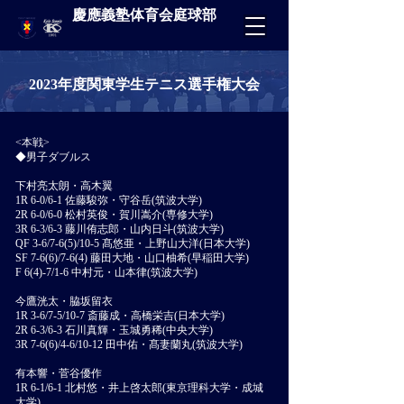
慶應義塾体育会庭球部
2023年度関東学生テニス選手権大会
<本戦>
◆男子ダブルス
下村亮太朗・高木翼
1R 6-0/6-1 佐藤駿弥・守谷岳(筑波大学)
2R 6-0/6-0 松村英俊・賀川嵩介(専修大学)
3R 6-3/6-3 藤川侑志郎・山内日斗(筑波大学)
QF 3-6/7-6(5)/10-5 髙悠亜・上野山大洋(日本大学)
SF 7-6(6)/7-6(4) 藤田大地・山口柚希(早稲田大学)
F 6(4)-7/1-6 中村元・山本律(筑波大学)
今鷹洸太・脇坂留衣
1R 3-6/7-5/10-7 斎藤成・高橋栄吉(日本大学)
2R 6-3/6-3 石川真輝・玉城勇稀(中央大学)
3R 7-6(6)/4-6/10-12 田中佑・髙妻蘭丸(筑波大学)
有本響・菅谷優作
1R 6-1/6-1 北村悠・井上啓太郎(東京理科大学・成城
大学)