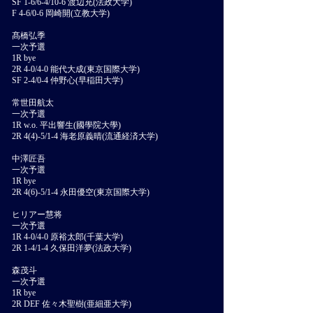
SF 1-6/6-4/10-6 渡辺充(法政大学)
F 4-6/0-6 岡崎開(立教大学)
髙橋弘季
一次予選
1R bye
2R 4-0/4-0 能代大成(東京国際大学)
SF 2-4/0-4 仲野心(早稲田大学)
常世田航太
一次予選
1R w.o. 平出響生(國學院大學)
2R 4(4)-5/1-4 海老原義晴(流通経済大学)
中澤匠吾
一次予選
1R bye
2R 4(6)-5/1-4 永田優空(東京国際大学)
ヒリアー慧将
一次予選
1R 4-0/4-0 原裕太郎(千葉大学)
2R 1-4/1-4 久保田洋夢(法政大学)
森茂斗
一次予選
1R bye
2R DEF 佐々木聖樹(亜細亜大学)