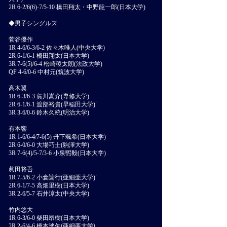
2R 6-2/6(6)-7/5-10 橋田翔太・中野龍一郎(日本大学)
◆男子シングルス
菅谷優作
1R 4-6/6-3/6-2 佐々木唯人(中央大学)
2R 6-1/6-1 橋田翔太(日本大学)
3R 7-6(5)/6-4 松崎稜太朗(法政大学)
QF 4-6/0-6 中村元(筑波大学)
高木翼
1R 6-3/6-3 賀川嵩介(専修大学)
2R 6-1/6-1 渡部裕貴(早稲田大学)
3R 3-6/0-6 鈴木久統(明治大学)
有本響
1R 1-6/6-4/7-6(5) 丹下颯希(日本大学)
2R 6-0/6-0 大場巧士(駒澤大学)
3R 7-6(4)/5-7/3-6 小泉煕毅(日本大学)
眞田将吾
1R 7-5/6-2 小倉諭行(亜細亜大学)
2R 6-1/7-5 高畑里樹(日本大学)
3R 2-6/5-7 石井涼太(中央大学)
竹内悠大
1R 6-3/6-0 柴田昂樹(日本大学)
2R 2-6/4-6 橋本洸矢(亜細亜大学)