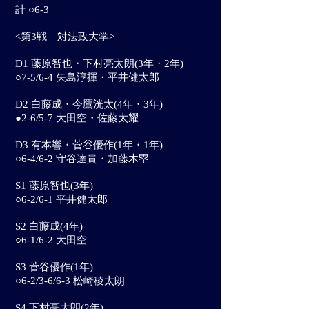
計 ○6-3
<第3戦 対法政大学>
D1 藤原智也・下村亮太朗(3年・2年)
○7-5/6-4 矢島淳揮・平井健太郎
D2 白藤成・今鷹洸太(4年・3年)
●2-6/5-7 大田空・佐藤太耀
D3 有本響・菅谷優作(1年・1年)
○6-4/6-2 守谷達貴・加藤木塁
S1 藤原智也(3年)
○6-2/6-1 平井健太郎
S2 白藤成(4年)
○6-1/6-2 大田空
S3 菅谷優作(1年)
○6-2/3-6/6-3 松崎稜太朗
S4 下村亮太朗(2年)