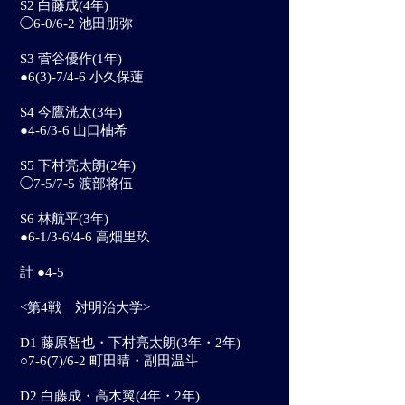
S2 白藤成(4年)
◯6-0/6-2 池田朋弥
S3 菅谷優作(1年)
●6(3)-7/4-6 小久保蓮
S4 今鷹洸太(3年)
●4-6/3-6 山口柚希
S5 下村亮太朗(2年)
◯7-5/7-5 渡部将伍
S6 林航平(3年)
●6-1/3-6/4-6 高畑里玖
計 ●4-5
<第4戦 対明治大学>
D1 藤原智也・下村亮太朗
(3年・2年)
○7-6(7)/6-2 町田晴・副田温斗
D2 白藤成・高木翼
(4年・2年)