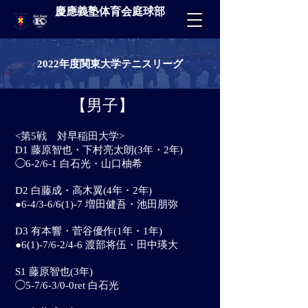
慶應義塾体育会庭球部
2022年度関東大学テニスリーグ
【男子】
<第5戦 対早稲田大学>
D1 藤原智也・下村亮太朗(3年・2年)
◯6-2/6-1 白石光・山口柚希
D2 白藤成・高木翼(4年・2年)
●6-4/3-6/6(1)-7 増田健吾・池田朋弥
D3 有本響・菅谷優作(1年・1年)
●6(1)-7/6-2/4-6 渡部将伍・田中瑛大
S1 藤原智也(3年)
◯5-7/6-3/0-0ret 白石光