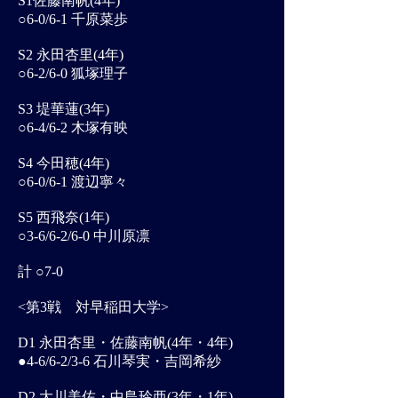
S1佐藤南帆(4年)
○6-0/6-1 千原菜歩
S2 永田杏里(4年)
○6-2/6-0 狐塚理子
S3 堤華蓮(3年)
○6-4/6-2 木塚有映
S4 今田穂(4年)
○6-0/6-1 渡辺寧々
S5 西飛奈(1年)
○3-6/6-2/6-0 中川原凛
計 ○7-0
<第3戦 対早稲田大学>
D1 永田杏里・佐藤南帆(4年・4年)
●4-6/6-2/3-6 石川琴実・吉岡希紗
D2 大川美佐・中島玲亜(3年・1年)