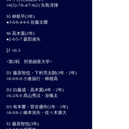
○6(5)-7/6-4/7-6(2) 矢島淳揮
S5 林航平(3年)
●3-6/6-4/4-6 佐藤太耀
S6 高木翼(2年)
●2-6/5-7 森田凌矢
計 ○6-3
<第2戦 対亜細亜大学>
D1 藤原智也・下村亮太朗(3年・2年)
○6-0/6-0 小倉諭行・林穂高
D2 白藤成・高木翼(4年・2年)
○6-2/6-0 髙山秀汰・谷颯太
D3 有本響・菅谷優作(1年・1年)
○6-0/6-1 橋本洸矢・佐々木康大
S1 藤原智也(3年)