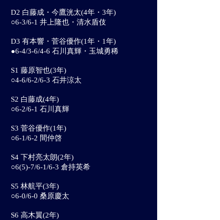
D2 白藤成・今鷹洸太(4年・3年)
○6-3/6-1 井上隆也・清水盾伎
D3 有本響・菅谷優作(1年・1年)
●6-4/3-6/4-6 石川真輝・玉城勇稀
S1 藤原智也(3年)
○4-6/6-2/6-3 石井涼太
S2 白藤成(4年)
○6-2/6-1 石川真輝
S3 菅谷優作(1年)
○6-1/6-2 間仲啓
S4 下村亮太朗(2年)
○6(5)-7/6-1/6-3 倉持英希
S5 林航平(3年)
○6-0/6-0 桑原慶太
S6 高木翼(2年)