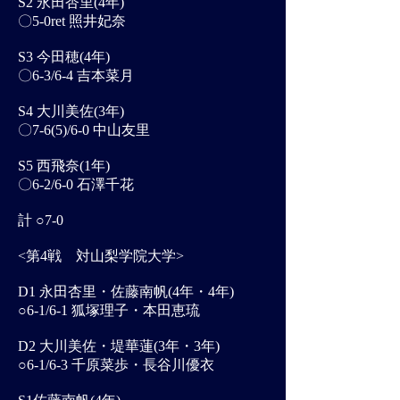
S2 永田杏里(4年)
〇5-0ret 照井妃奈
S3 今田穂(4年)
〇6-3/6-4 吉本菜月
S4 大川美佐(3年)
〇7-6(5)/6-0 中山友里
S5 西飛奈(1年)
〇6-2/6-0 石澤千花
計 ○7-0
<第4戦 対山梨学院大学>
D1 永田杏里・佐藤南帆(4年・4年)
○6-1/6-1 狐塚理子・本田恵琉
D2 大川美佐・堤華蓮(3年・3年)
○6-1/6-3 千原菜歩・長谷川優衣