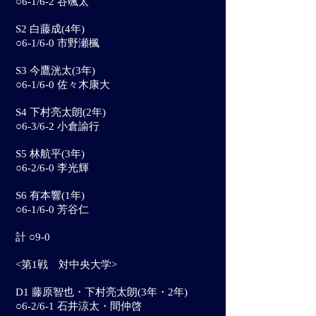
○6-1/6-2 谷颯太
S2 白藤成(4年)
○6-1/6-0 市野瀬楓
S3 今鷹洸太(3年)
○6-1/6-0 佐々木康大
S4 下村亮太朗(2年)
○6-3/6-2 小倉諭行
S5 林航平(3年)
○6-2/6-0 李光輝
S6 有本響(1年)
○6-1/6-0 芳谷仁
計
○
9-0
<第1戦 対中央大学>
D1 藤原智也・下村亮太朗(3年・2年)
○6-2/6-1 石井涼太・間仲啓