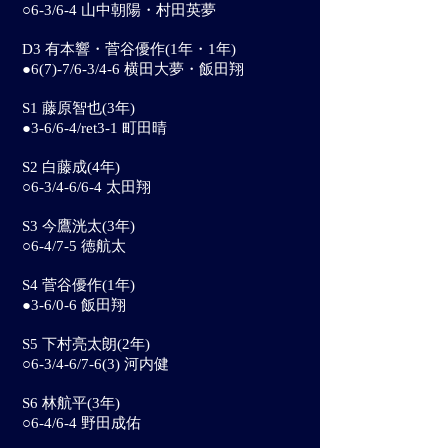
○6-3/6-4 山中朝陽・村田英夢
D3 有本響・菅谷優作
(1年・1年)
●6(7)-7/6-3/4-6 横田大夢・飯田翔
S1 藤原智也
(3年)
●3-6/6-4/ret3-1 町田晴
S2 白藤成
(4年)
○6-3/4-6/6-4 太田翔
S3 今鷹洸太
(3年)
○6-4/7-5 徳航太
S4 菅谷優作
(1年)
●3-6/0-6 飯田翔
S5 下村亮太朗
(2年)
○6-3/4-6/7-6(3) 河内健
S6 林航平
(3年)
○6-4/6-4 野田成佑