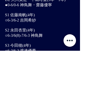
●0-6/0-6 神鳥舞・齋藤優寧
S1 佐藤南帆(4年)
○6-3/6-2 吉岡希紗
S2 永田杏里(4年)
○6-3/6(8)-7/6-3 神鳥舞
S3 今田穂(4年)
○6-2/6-2 渡邉優夢
S4 大橋麗美華(1年)
●1-6/5-7 安藤優希
S5中島玲亜(1年)
○7-6(2)/1-0ret 宮田萌芳
計 ○4-3
<第2戦 対明治大学>
D1 永田杏里・佐藤南帆(4年・4年)