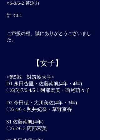
○6-0/6-2 笹渕力
計 ○8-1
​ご声援の程、誠にありがとうございまし
た。
【女子】
<第5戦 対筑波大学>
D1 永田杏里・佐藤南帆(4年・4年)
〇6(5)-7/6-4/6-1 阿部宏美・西尾萌々子
D2 今田穂・大川美佐(4年・3年)
〇6-4/6-4 照井妃奈・草野京香
S1 佐藤南帆(4年)
〇6-2/6-3 阿部宏美