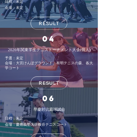
日程：​未定
会場：未定
RESULT
​04
​2026年関東学生テニストーナメント大会(個人)
予選：未定
会場：大宮けんぽグラウンド、​有明テニスの森、各大
学コート
RESULT
06
早慶対抗庭球試合
日程：未定
会場：慶應義塾大学蝮谷テニスコート