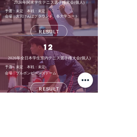
2026年関東学生テニス選手権大会(個人)
​予選：未定 本戦：未定
会場：大宮けんぽグラウンド、各大学コート
RESULT
​12
2026
年全日本学生室内テニス選手権大会
(個人)
予選：未定 本戦：未定
会場：ブルボンビーンズドーム
RESULT