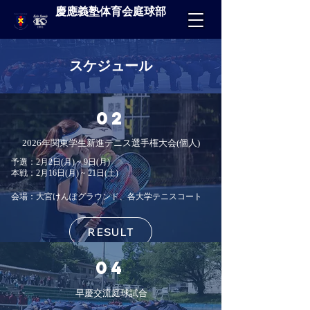
慶應義塾体育会庭球部
スケジュール
​02
​2026年関東学生新進テニス選手権大会
(個人)
予選：2月2日(月) ~ 9日(月)
本戦：2月16日(月) ~ 21日(土)
会場：大宮けんぽグラウンド、各大学テニスコート
RESULT
04
早慶交流庭球試合