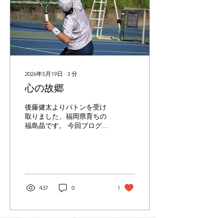
2026年5月19日
∙
3
分
心の故郷
後藤健太よりバトンを受け
取りました、福岡県育ちの
福島晶です。 今回ブログを
書くにあたって何を書こう
か悩みましたが、後藤から
何を書いてもよいと聞きま
したので、思い出話を少
し。私が通った小学校の恒
例行事について紹介させて
437
0
1
いただきます。 私が小学生
時代を過ごしたのは、福岡
県糟屋郡篠栗町(ささぐりま