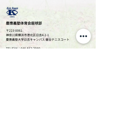
ち)です。春にはウグイス、
夏にはカエル、秋にはコオ
ロギの鳴き声が響き渡る、
自然豊かな環境でした。そ
んなのどかな町で育った私
​慶應義塾体育会庭球部
にとって、最も思い出深い
〒223-0061
学校行事が『餅つき大会』
神奈川県横浜市港北区日吉4-1-1
慶應義塾大学日吉キャンパス 蝮谷テニスコート
です。これは単なる体験授
業ではなく、学校近くの広
TEL/FAX：045-562-2989
大な田んぼに自分たちの手
​お問い合わせは
こちら
で苗を植え、稲を刈り、そ
のもち米で餅をついて皆で
味わうという、一年がかり
の本格的な行事でした。 そ
の年間スケジュールを、少
し詳しく紹介しましょう。
まず６月に「田植え」を行
いますが、１年生とそれ以
外の学年で役割が異なりま
す。先に1年生が田んぼで
思い切り「泥遊び」をし
て、その後２年生以上が苗
を植えます。泥遊びで土を
柔らかく耕すことで田植え