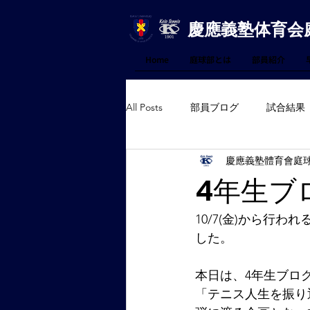
慶應義塾体育会
Home
庭球部とは
部員紹介
All Posts
部員ブログ
試合結果
慶應義塾體育會庭
4年生ブ
10/7(金)から行
した。
本日は、4年生ブロ
「テニス人生を振り