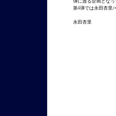
弾に渡る企画となっ
第4弾では永田杏里
永田杏里