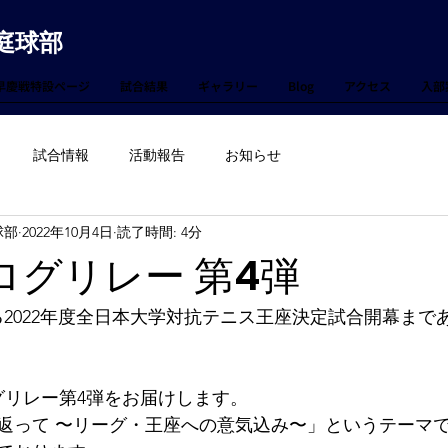
庭球部
早慶戦特設ページ
試合結果
ギャラリー
Blog
アクセス
入部
試合情報
活動報告
お知らせ
球部
2022年10月4日
読了時間: 4分
ログリレー 第4弾
われる2022年度全日本大学対抗テニス王座決定試合開幕まで
グリレー第4弾をお届けします。
返って 〜リーグ・王座への意気込み〜」というテーマで