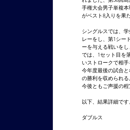
れました、第58回
手権大会男子単複本戦
がベスト8入りを果
シングルスでは、学
レーをし、第1シー
ーを与える戦いをし
では、1セット目を
いストロークで相手
今年度最後の試合と
の勝利を収められる
今後ともご声援の程
以下、結果詳細です
ダブルス