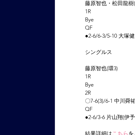
藤原智也・松田龍樹(
1R
Bye
QF
●2-6/6-3/5-10
シングルス
藤原智也(環3)
1R
Bye
2R
〇7-6(3)/6-1 中川
QF
●2-6/3-6 片山翔(伊
結果詳細は
こちら
を