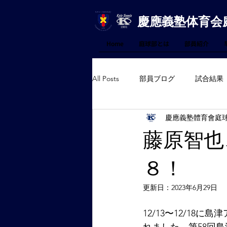
慶應義塾体育会
Home
庭球部とは
部員紹介
All Posts
部員ブログ
試合結果
慶應義塾體育會庭
藤原智也
８！
更新日：
2023年6月29日
12/13〜12/18