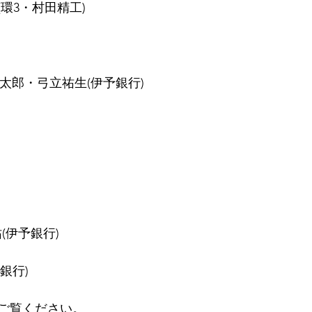
環3・村田精工)
 大塚健太郎・弓立祐生(伊予銀行)
舜祐(伊予銀行)
予銀行) 
ご覧ください。