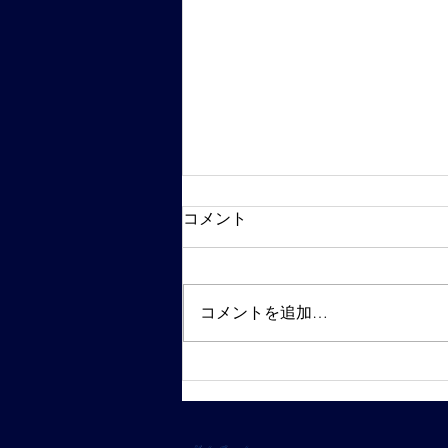
コメント
コメントを追加…
【新進】結果報告