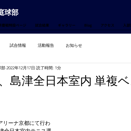
庭球部
早慶戦特設ページ
試合結果
ギャラリー
Blog
アクセス
入部
試合情報
活動報告
お知らせ
球部
2022年12月17日
読了時間: 1分
、島津全日本室内 単複
に島津アリーナ京都にて行わ