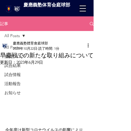
慶應義塾体育会庭球部
記事
All Posts
慶應義塾體育會庭球部
All Posts
2020年10月22日
読了時間: 1分
早慶戦での新たな取り組みについて
部員ブログ
更新日：
2023年6月29日
試合結果
試合情報
活動報告
お知らせ
今年度は新型コロナウイルスの影響により、