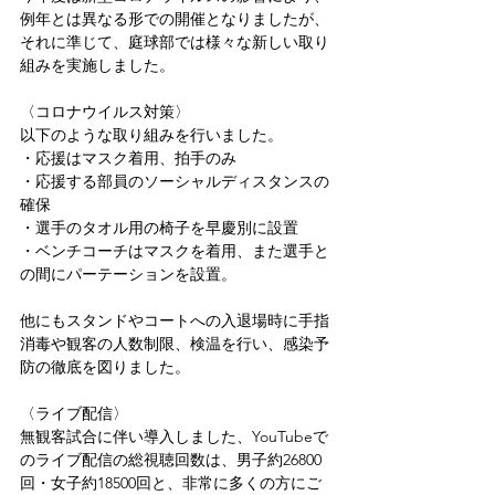
例年とは異なる形での開催となりましたが、
それに準じて、庭球部では様々な新しい取り
組みを実施しました。
〈コロナウイルス対策〉
以下のような取り組みを行いました。
・応援はマスク着用、拍手のみ
・応援する部員のソーシャルディスタンスの
確保
・選手のタオル用の椅子を早慶別に設置
・ベンチコーチはマスクを着用、また選手と
の間にパーテーションを設置。
他にもスタンドやコートへの入退場時に手指
消毒や観客の人数制限、検温を行い、感染予
防の徹底を図りました。
〈ライブ配信〉
無観客試合に伴い導入しました、YouTubeで
のライブ配信の総視聴回数は、男子約26800
回・女子約18500回と、非常に多くの方にご